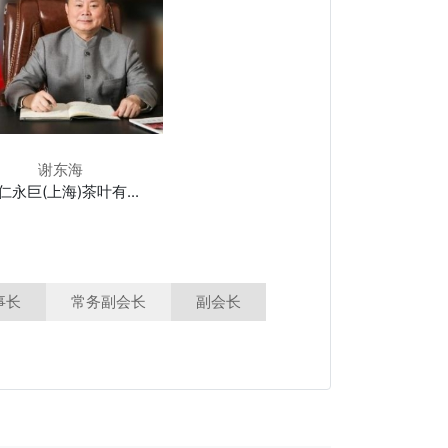
谢东海
仁永巨(上海)茶叶有...
事长
常务副会长
副会长