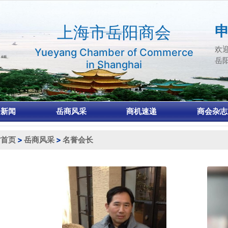
上海市岳阳商会
申
欢
Yueyang Chamber of Commerce
岳
in Shanghai
会新闻
岳商风采
商机速递
商会杂志
站首页
>
岳商风采
>
名誉会长