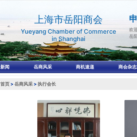
上海市岳阳商会
申
欢
Yueyang Chamber of Commerce
岳
in Shanghai
会新闻
岳商风采
商机速递
商会杂志
站首页
>
岳商风采
>
执行会长