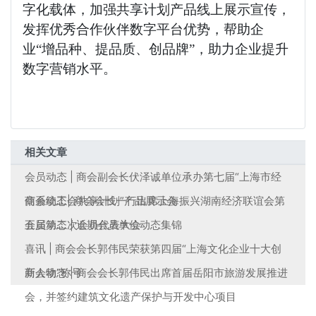
字化载体，加强共享计划产品线上展示宣传，
发挥优秀合作伙伴数字平台优势，帮助企
业“增品种、提品质、创品牌”，助力企业提升
数字营销水平。
相关文章
会员动态 | 商会副会长伏泽诚单位承办第七届“上海市经
信系统工会共享计划”产品展示会
商会动态| 商会会长一行出席上海振兴湖南经济联谊会第
五届第二次会员代表大会
会员动态 | 近期会员单位动态集锦
喜讯 | 商会会长郭伟民荣获第四届“上海文化企业十大创
新人物”称号
商会动态 | 商会会长郭伟民出席首届岳阳市旅游发展推进
会，并签约建筑文化遗产保护与开发中心项目